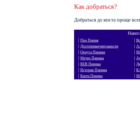
Как добраться?
Добраться до моста проще все
Навиг
|
|
Про Париж
В
|
|
Достопримечательности
А
|
|
Округа Парижа
М
|
|
Метро Парижа
А
|
|
RER Парижа
Д
|
|
История Парижа
К
|
|
Карта Парижа
М