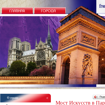
ГЛАВНАЯ
ГОРОДА
Под
О стране
Мост Искусств в Па