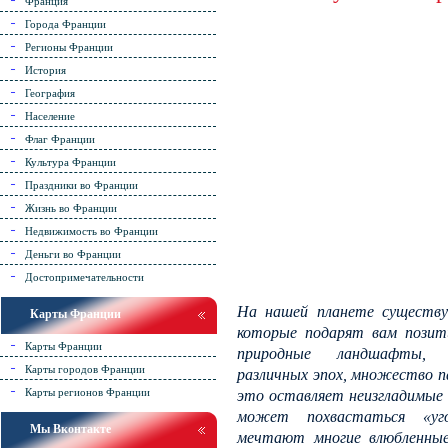
Франция
Города Франции
Регионы Франции
История
География
Население
Флаг Франции
Культура Франции
Праздники во Франции
Жизнь во Франции
Недвижимость во Франции
Деньги во Франции
Достопримечательности
На нашей планете существу
Карты Франции
которые подарят вам позит
Карты Франции
природные ландшафты, а
Карты городов Франции
различных эпох, множество па
Карты регионов Франции
это оставляет неизгладимые 
может похвастаться «уг
Мы Вконтакте
мечтают многие влюбленные