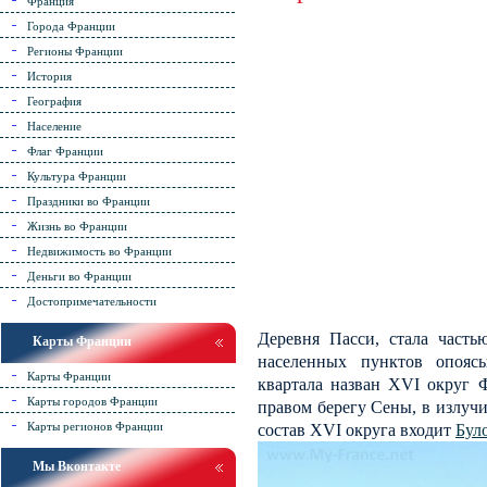
Франция
Города Франции
Регионы Франции
История
География
Население
Флаг Франции
Культура Франции
Праздники во Франции
Жизнь во Франции
Недвижимость во Франции
Деньги во Франции
Достопримечательности
Деревня Пасси, стала часть
Карты Франции
населенных пунктов опоя
Карты Франции
квартала назван XVI округ 
Карты городов Франции
правом берегу Сены, в излучи
Карты регионов Франции
состав XVI округа входит
Бул
Мы Вконтакте