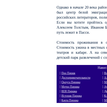
Однако в начале 20 века райо
был центр белой эмиграци
российских литераторов, поли
Если вы хотите пройтись о
Алексеем Толстым, Иваном 
путь лежит в Пасси.
Стоимость проживания в о
Стоимость ужина в местных к
театров и кабаре. А на сев
детский парк развлечений с 
Навиг
|
|
Про Париж
В
|
|
Достопримечательности
А
|
|
Округа Парижа
М
|
|
Метро Парижа
А
|
|
RER Парижа
Д
|
|
История Парижа
К
|
|
Карта Парижа
М