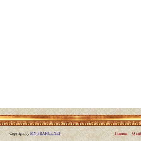
Copyright by
MY-FRANCE.NET
Главная
О сай