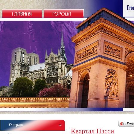
ГЛАВНАЯ
ГОРОДА
Под
О стране
Квартал Пасси