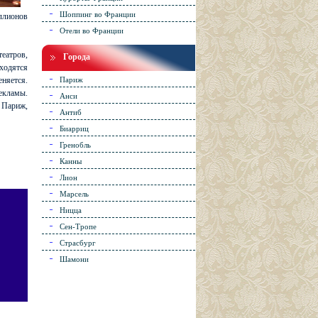
Шоппинг во Франции
ллионов
Отели во Франции
еатров,
Города
аходятся
еняется.
Париж
екламы.
Анси
 Париж,
Антиб
Биарриц
Гренобль
Канны
Лион
Марсель
Ницца
Сен-Тропе
Страсбург
Шамони