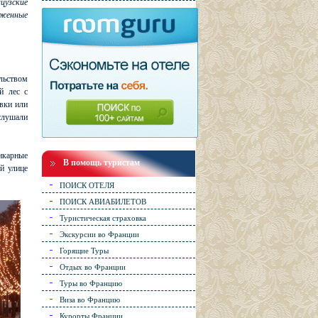
цузские
аженные
льством
й лес с
вки или
 слушали
икарные
В помощь туристам
й улице
ПОИСК ОТЕЛЯ
ПОИСК АВИАБИЛЕТОВ
Туристическая страховка
Экскурсии во Франции
Горящие Туры
Отдых во Франции
Туры во Францию
Виза во Францию
Курорты Франции