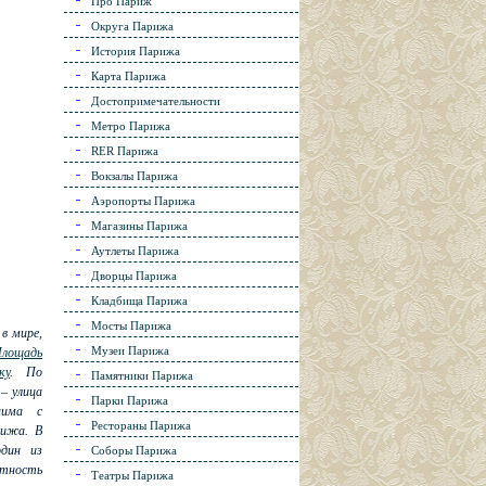
Про Париж
Округа Парижа
История Парижа
Карта Парижа
Достопримечательности
Метро Парижа
RER Парижа
Вокзалы Парижа
Аэропорты Парижа
Магазины Парижа
Аутлеты Парижа
Дворцы Парижа
Кладбища Парижа
Мосты Парижа
в мире,
Музеи Парижа
лощадь
ку
. По
Памятники Парижа
 – улица
Парки Парижа
нима с
Рестораны Парижа
рижа. В
один из
Соборы Парижа
тность
Театры Парижа