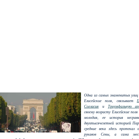
Одна из самых знаменитых улиц 
Елисейские поля, связывает
П
Согласия
и
Триумфальную ар
своему возрасту Елисейские поля
молодая, ее история несрав
двухтысячелетней историей Па
средние века здесь протекал 
рукавов Сены, а сама мес