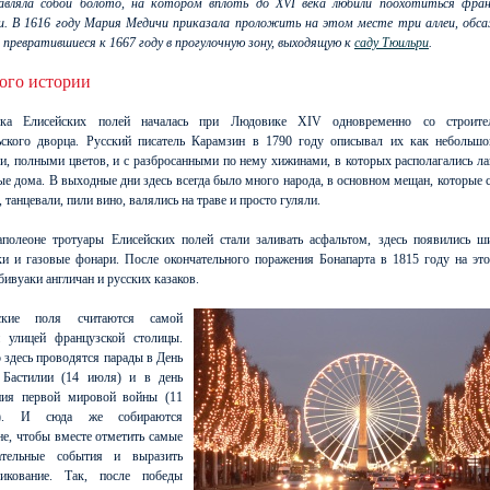
авляла собой болото, на котором вплоть до XVI века любили поохотиться фран
и. В 1616 году Мария Медичи приказала проложить на этом месте три аллеи, обс
 превратившиеся к 1667 году в прогулочную зону, выходящую к
саду Тюильри
.
ого истории
йка Елисейских полей началась при Людовике XIV одновременно со строите
ьского дворца. Русский писатель Карамзин в 1790 году описывал их как небольшо
и, полными цветов, и с разбросанными по нему хижинами, в которых располагались ла
е дома. В выходные дни здесь всегда было много народа, в основном мещан, которые
 танцевали, пили вино, валялись на траве и просто гуляли.
полеоне тротуары Елисейских полей стали заливать асфальтом, здесь появились ш
ки и газовые фонари. После окончательного поражения Бонапарта в 1815 году на это
бивуаки англичан и русских казаков.
йские поля считаются самой
й улицей французской столицы.
здесь проводятся парады в День
 Бастилии (14 июля) и в день
ния первой мировой войны (11
я). И сюда же собираются
е, чтобы вместе отметить самые
ательные события и выразить
икование. Так, после победы