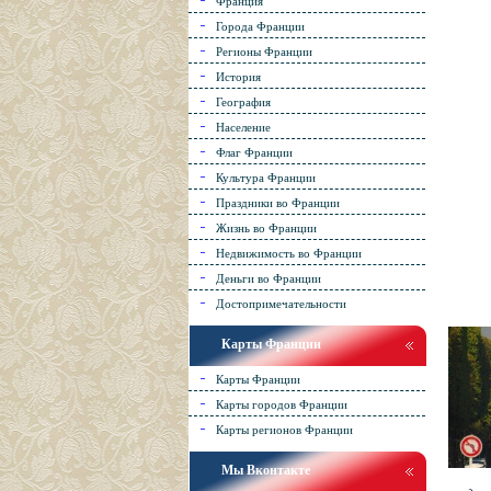
Франция
Города Франции
Регионы Франции
История
География
Население
Флаг Франции
Культура Франции
Праздники во Франции
Жизнь во Франции
Недвижимость во Франции
Деньги во Франции
Достопримечательности
Карты Франции
Карты Франции
Карты городов Франции
Карты регионов Франции
Мы Вконтакте