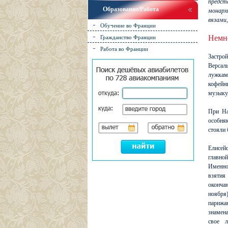
предст
Образование/Работа
монарх
вязами,
Обучение во Франции
Немн
Гражданство Франции
Работа во Франции
Застро
Версал
лужкам
кофейны
музыку,
При На
особня
стояли 
Елисе
главно
Именно 
взятия
оконча
ноябр
парижан
знамен
свое л