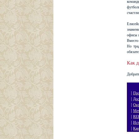
кома
футбол
счастл
Елисей
знамени
офисы и
Вместо
Но тра
обязате
Как д
Добрать
|
Пр
|
Дос
|
Окр
|
Мет
|
RE
|
Ист
|
Кар