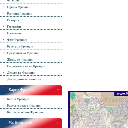
Франция
Города Франции
Регионы Франции
История
География
Население
Флаг Франции
Культура Франции
Праздники во Франции
Жизнь во Франции
Недвижимость во Франции
Деньги во Франции
Достопримечательности
Карты Франции
Карты Франции
Карты городов Франции
Карты регионов Франции
Мы Вконтакте