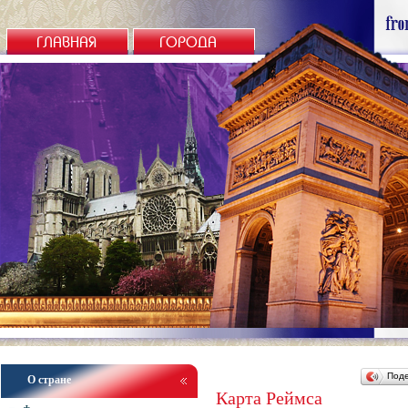
ГЛАВНАЯ
ГОРОДА
Под
О стране
Карта Реймса