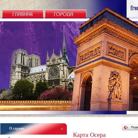
ГЛАВНАЯ
ГОРОДА
Под
О стране
Карта Осера