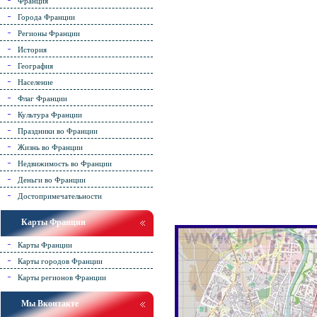
Франция
Города Франции
Регионы Франции
История
География
Население
Флаг Франции
Культура Франции
Праздники во Франции
Жизнь во Франции
Недвижимость во Франции
Деньги во Франции
Достопримечательности
Карты Франции
Карты Франции
Карты городов Франции
Карты регионов Франции
Мы Вконтакте