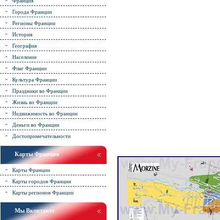
Франция
Города Франции
Регионы Франции
История
География
Население
Флаг Франции
Культура Франции
Праздники во Франции
Жизнь во Франции
Недвижимость во Франции
Деньги во Франции
Достопримечательности
Карты Франции
Карты Франции
Карты городов Франции
Карты регионов Франции
Мы Вконтакте