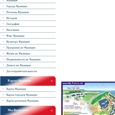
Франция
Города Франции
Регионы Франции
История
География
Население
Флаг Франции
Культура Франции
Праздники во Франции
Жизнь во Франции
Недвижимость во Франции
Деньги во Франции
Достопримечательности
Карты Франции
Карты Франции
Карты городов Франции
Карты регионов Франции
Мы Вконтакте