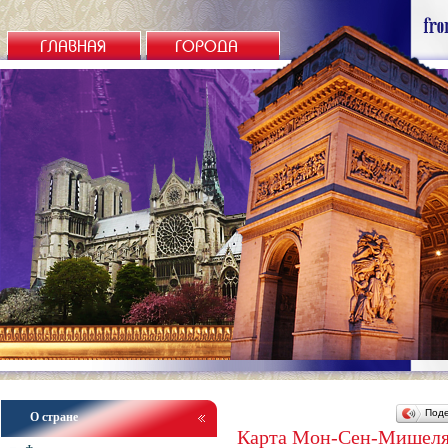
ГЛАВНАЯ
ГОРОДА
Под
О стране
Карта Мон-Сен-Мишел