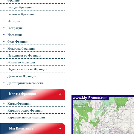
Франция
Города Франции
Регионы Франции
История
География
Население
Флаг Франции
Культура Франции
Праздники во Франции
Жизнь во Франции
Недвижимость во Франции
Деньги во Франции
Достопримечательности
Карты Франции
Карты Франции
Карты городов Франции
Карты регионов Франции
Мы Вконтакте