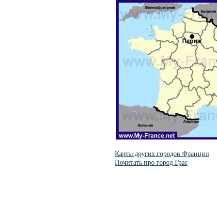
Карты других городов Франции
Почитать про город Грас