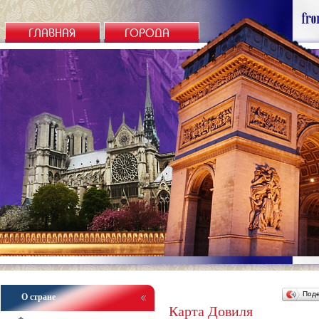
ГЛАВНАЯ
ГОРОДА
Под
О стране
Карта Довиля