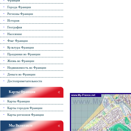
Франция
Города Франции
Регионы Франции
История
География
Население
Флаг Франции
Культура Франции
Праздники во Франции
Жизнь во Франции
Недвижимость во Франции
Деньги во Франции
Достопримечательности
Карты Франции
Карты Франции
Карты городов Франции
Карты регионов Франции
Мы Вконтакте