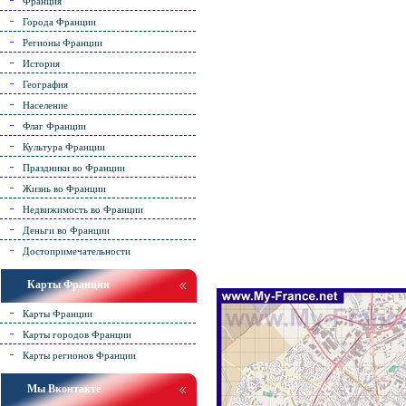
Франция
Города Франции
Регионы Франции
История
География
Население
Флаг Франции
Культура Франции
Праздники во Франции
Жизнь во Франции
Недвижимость во Франции
Деньги во Франции
Достопримечательности
Карты Франции
Карты Франции
Карты городов Франции
Карты регионов Франции
Мы Вконтакте