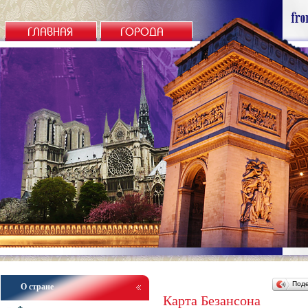
ГЛАВНАЯ
ГОРОДА
Под
О стране
Карта Безансона