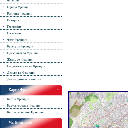
Франция
Города Франции
Регионы Франции
История
География
Население
Флаг Франции
Культура Франции
Праздники во Франции
Жизнь во Франции
Недвижимость во Франции
Деньги во Франции
Достопримечательности
Карты Франции
Карты Франции
Карты городов Франции
Карты регионов Франции
Мы Вконтакте