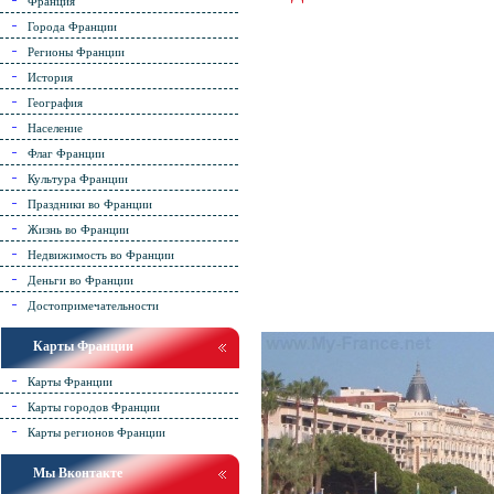
Франция
Города Франции
Регионы Франции
История
География
Население
Флаг Франции
Культура Франции
Праздники во Франции
Жизнь во Франции
Недвижимость во Франции
Деньги во Франции
Достопримечательности
Карты Франции
Карты Франции
Карты городов Франции
Карты регионов Франции
Мы Вконтакте