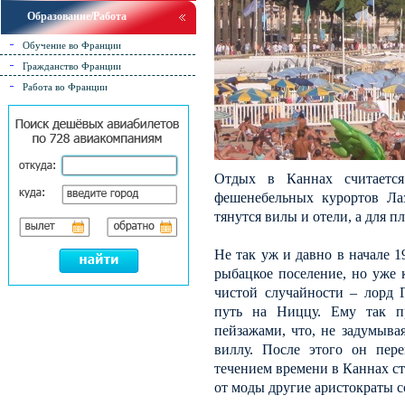
Образование/Работа
Обучение во Франции
Гражданство Франции
Работа во Франции
Отдых в Каннах считаетс
фешенебельных курортов Лаз
тянутся вилы и отели, а для п
Не так уж и давно в начале 
рыбацкое поселение, но уже к
чистой случайности – лорд Г
путь на Ниццу. Ему так п
пейзажами, что, не задумыва
виллу. После этого он пе
течением времени в Каннах ст
от моды другие аристократы с