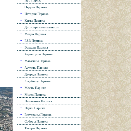
Про Париж
Округа Парижа
История Парижа
Карта Парижа
Достопримечательности
Метро Парижа
RER Парижа
Вокзалы Парижа
Аэропорты Парижа
Магазины Парижа
Аутлеты Парижа
Дворцы Парижа
Кладбища Парижа
Мосты Парижа
Музеи Парижа
Памятники Парижа
Парки Парижа
Рестораны Парижа
Соборы Парижа
Театры Парижа