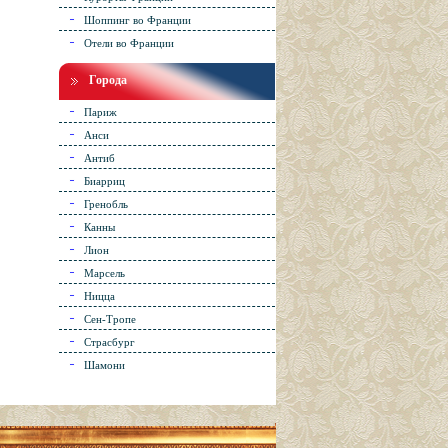
Шоппинг во Франции
Отели во Франции
Города
Париж
Анси
Антиб
Биарриц
Гренобль
Канны
Лион
Марсель
Ницца
Сен-Тропе
Страсбург
Шамони