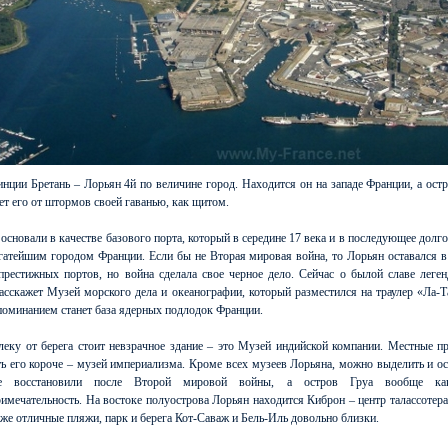
нции Бретань – Лорьян 4й по величине город. Находится он на западе Франции, а ост
ет его от штормов своей гаванью, как щитом.
основали в качестве базового порта, который в середине 17 века и в последующее долг
гатейшим городом Франции. Если бы не Вторая мировая война, то Лорьян оставался в
престижных портов, но война сделала свое черное дело. Сейчас о былой славе леген
асскажет Музей морского дела и океанографии, который разместился на траулер «Ла-Т
поминанием станет база ядерных подлодок Франции.
леку от берега стоит невзрачное здание – это Музей индийской компании. Местные п
ь его короче – музей империализма. Кроме всех музеев Лорьяна, можно выделить и о
ые восстановили после Второй мировой войны, а остров Груа вообще ка
имечательность. На востоке полуострова Лорьян находится Киброн – центр талассотера
кже отличные пляжи, парк и берега Кот-Саваж и Бель-Иль довольно близки.