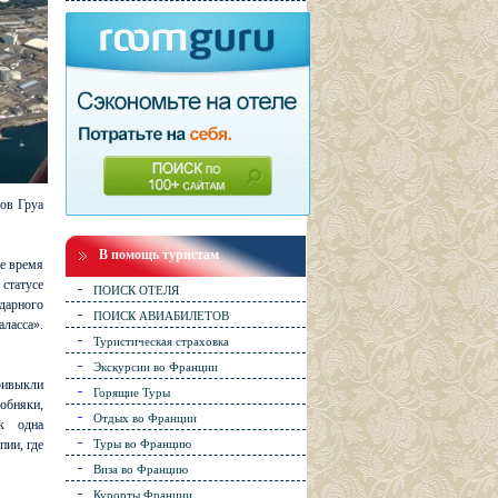
ров Груа
В помощь туристам
ое время
 статусе
ПОИСК ОТЕЛЯ
дарного
ПОИСК АВИАБИЛЕТОВ
аласса».
Туристическая страховка
Экскурсии во Франции
ривыкли
Горящие Туры
собняки,
Отдых во Франции
к одна
пии, где
Туры во Францию
Виза во Францию
Курорты Франции