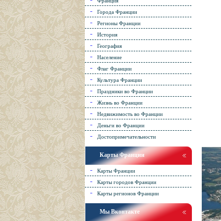
Франция
Города Франции
Регионы Франции
История
География
Население
Флаг Франции
Культура Франции
Праздники во Франции
Жизнь во Франции
Недвижимость во Франции
Деньги во Франции
Достопримечательности
Карты Франции
Карты Франции
Карты городов Франции
Карты регионов Франции
Мы Вконтакте