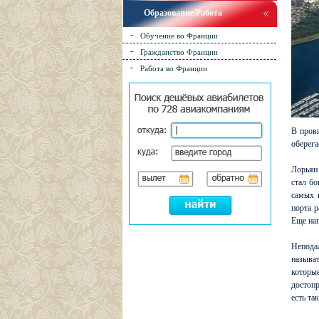
Образование/Работа
Обучение во Франции
Гражданство Франции
Работа во Франции
В прови
оберега
Лорьян 
стал бо
самых 
порта р
Еще на
Непода
называт
котор
достопр
есть та