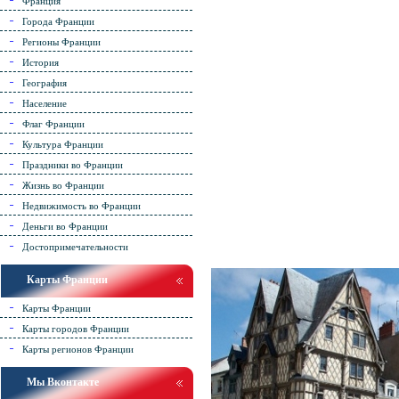
Франция
Города Франции
Регионы Франции
История
География
Население
Флаг Франции
Культура Франции
Праздники во Франции
Жизнь во Франции
Недвижимость во Франции
Деньги во Франции
Достопримечательности
Карты Франции
Карты Франции
Карты городов Франции
Карты регионов Франции
Мы Вконтакте