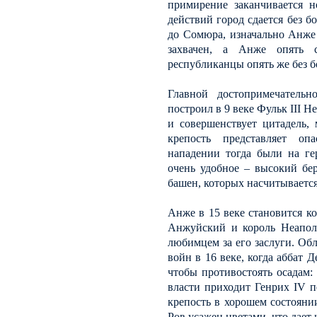
примирение заканчивается н
действий город сдается без б
до Сомюра, изначально Анже
захвачен, а Анже опять с
республиканцы опять же без б
Главной достопримечательн
построил в 9 веке Фульк III Н
и совершенствует цитадель,
крепость представляет оп
нападении тогда были на ге
очень удобное – высокий бер
башен, которых насчитывается
Анже в 15 веке становится к
Анжуйский и король Неаполя
любимцем за его заслуги. Об
войн в 16 веке, когда аббат Д
чтобы противостоять осадам:
власти приходит Генрих IV п
крепость в хорошем состояни
Ров усажен цветами, что дает