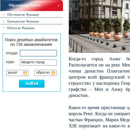
Образование/Работа
Обучение во Франции
Гражданство Франции
Работа во Франции
Когда-то город Анже бы
Располагается он на реке Ме
члены династии Плантагене
центром всей французской т
герцогство у наследника Генр
графства – Мен и Анжу бр
династии.
Какое-то время пристанище з
король Рене. Когда он умирае
частью Франции. Мария Меди
XIII переезжает на какое-то 