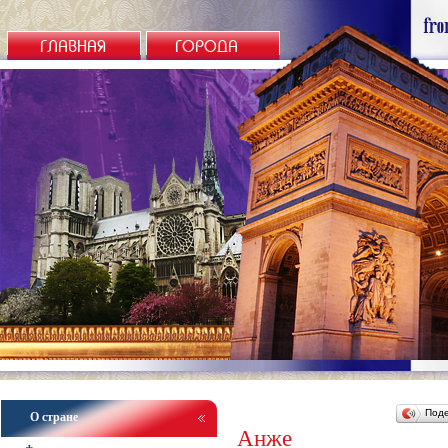
ГЛАВНАЯ
ГОРОДА
Под
О стране
Анже