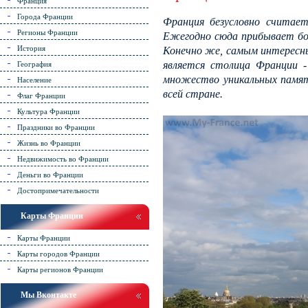
Франция
Города Франции
Франция безусловно считает
Регионы Франции
Ежегодно сюда прибывает бо
История
Конечно же, самым интересн
является столица Франции -
География
множество уникальных памят
Население
всей стране.
Флаг Франции
Культура Франции
Праздники во Франции
Жизнь во Франции
Недвижимость во Франции
Деньги во Франции
Достопримечательности
Карты Франции
Карты Франции
Карты городов Франции
Карты регионов Франции
Мы Вконтакте